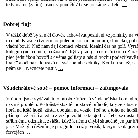
tedy máme (zatím) jasno: v pondělí 7.6. se potkáme v Telči
…
Dobrej flajt
V těžké době by si měl člověk uchovávat pozitivní vzpomínky na vě
má rád. Krásné čtvrteční odpoledne končícího února, sluníčko, poh
vládní bouří. Než nám dají domácí vězení. Ideální čas na golf. Vyrá
kolegou (nejmenuju, možná měl být v práci) na osmnáctku na Zbras
před jedničkou hovoří s dvěma golfisty a nás si trochu podezřívavě 
hrát?” a očima sklouzává na své spolubesedníky. Kouknu se též, se
ptám se – Nechcete pustit,
…
Všudehrálové sobě – pomoc informací – zafungovala
V únoru jsme vydávali tuto prosbu: Vážená všudehrálská komunito,
nás má problém. Po loňské složité mozkové příhodě, kdy se situace
horší na ještě horší, zůstal upoután na vozík. Teď se z toho nejhorší
plánuje své příští a jedna z vizí je vrátit se ke golfu. Třeba se dostat 
stříbrnému odznaku, zvlášť, když k němu chybí skutečně jen pár hři
jak? Možným řešením je paragolfer, což je vozík, kterým se dá jezdi
fervejách
…