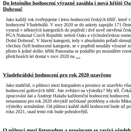
Do letošního hodnocení výrazně zasáhla i nová hřiště Oa
Dobrouč
Jako každý rok zveřejujeme i letos hodnocení českých hřišť, které 
hodnocení Všudehrálů. V roce 2020 se do ankety zapojilo 171 členů
vynesli v některých kategoriích do popředí i dvě nově otevřená česká
PGA National Czech Republic neboli Oaks a východočeskou osmn
Dolní Dobrouč. V hlavní kategorii, tedy v absolutním pořadí shrnuj
všechny čtyři hodnocené kategorie, se v popředí neudály výrazné z
přesto k jedné došlo: hřišti Panorama se podařilo po neustálém vzes
předchozích let dostat v roce 2020 na
…
Všudehrálské hodnocení pro rok 2020 uzavřeno
Jako tradičně, o půlnoci mezi listopadem a prosince se uzavřelo všu
hodnocení golfových hřišť. Jste zvědavi na výsledky? My též. Čeká
zpracování dat a Andreje Haladu každoroční hodnocení hodnocení.
nenastanou pro rok 2020 obvyklé nečekané problémy a okolo Mikul
výsledky seznámíme. Od půlnoci každé další hodnocení bude už po
roku 2021, snad tento rok bude pohodovější.
O půlnoci mezi listopadem a prosincem se zavírá všudeh