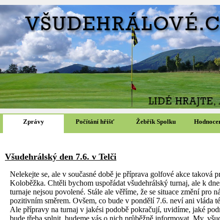
Zprávy
Počítání hřišť
Žebřík Spolku
Hodnocen
Všudehrálský den 7.6. v Telči
Nelekejte se, ale v současné době je příprava golfové akce taková p
Koloběžka. Chtěli bychom uspořádat všudehrálský turnaj, ale k dn
turnaje nejsou povolené. Stále ale věříme, že se situace změní pro n
pozitivním směrem. Ovšem, co bude v pondělí 7.6. neví ani vláda t
Ale přípravy na turnaj v jakési podobě pokračují, uvidíme, jaké po
bude třeba splnit, budeme vás o nich průběžně informovat. My, všu