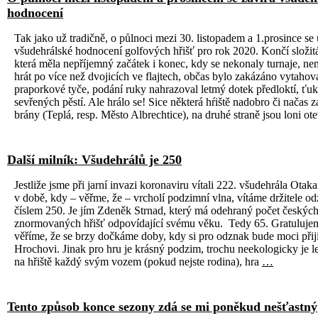
hodnocení
Tak jako už tradičně, o půlnoci mezi 30. listopadem a 1.prosince se 
všudehrálské hodnocení golfových hřišť pro rok 2020. Končí složit
která měla nepříjemný začátek i konec, kdy se nekonaly turnaje, ne
hrát po více než dvojicích ve flajtech, občas bylo zakázáno vytahov
praporkové tyče, podání ruky nahrazoval letmý dotek předloktí, ťuk
sevřených pěstí. Ale hrálo se! Sice některá hŕiště nadobro či načas z
brány (Teplá, resp. Město Albrechtice), na druhé straně jsou loni ot
Další milník: Všudehrálů je 250
Jestliže jsme při jarní invazi koronaviru vítali 222. všudehrála Otak
v době, kdy – věřme, že – vrcholí podzimní vlna, vítáme držitele o
číslem 250. Je jím Zdeněk Strnad, který má odehraný počet českýc
znormovaných hřišť odpovídající svému věku. Tedy 65. Gratuluje
věříme, že se brzy dočkáme doby, kdy si pro odznak bude moci přijí
Hrochovi. Jinak pro hru je krásný podzim, trochu neekologicky je le
na hřiště každý svým vozem (pokud nejste rodina), hra
…
Tento způsob konce sezony zdá se mi poněkud nešťastný