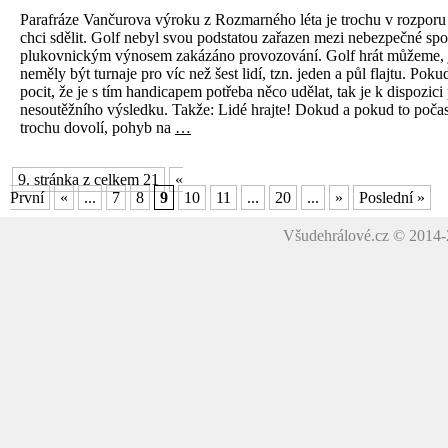
Parafráze Vančurova výroku z Rozmarného léta je trochu v rozporu 
chci sdělit. Golf nebyl svou podstatou zařazen mezi nebezpečné spor
plukovnickým výnosem zakázáno provozování. Golf hrát můžeme, j
neměly být turnaje pro víc než šest lidí, tzn. jeden a půl flajtu. Poku
pocit, že je s tím handicapem potřeba něco udělat, tak je k dispozici
nesoutěžního výsledku. Takže: Lidé hrajte! Dokud a pokud to počas
trochu dovolí, pohyb na
…
9. stránka z celkem 21
«
První
«
...
7
8
9
10
11
...
20
...
»
Poslední »
Všudehrálové.cz © 2014