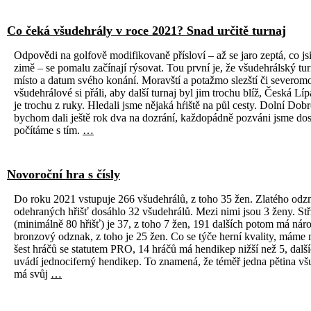
Co čeká všudehrály v roce 2021? Snad určitě turnaj
Odpovědi na golfově modifikovaně přísloví – až se jaro zeptá, co jsi
zimě – se pomalu začínají rýsovat. Tou první je, že všudehrálský tu
místo a datum svého konání. Moravští a potažmo slezští či severomo
všudehrálové si přáli, aby další turnaj byl jim trochu blíž, Česká Líp
je trochu z ruky. Hledali jsme nějaká hŕiště na půl cesty. Dolní Dob
bychom dali ještě rok dva na dozrání, každopádně pozváni jsme dost
počítáme s tím.
…
Novoroční hra s čísly
Do roku 2021 vstupuje 266 všudehrálů, z toho 35 žen. Zlatého odz
odehraných hřišť dosáhlo 32 všudehrálů. Mezi nimi jsou 3 ženy. St
(minimálně 80 hřišť) je 37, z toho 7 žen, 191 dalších potom má nár
bronzový odznak, z toho je 25 žen. Co se týče herní kvality, máme
šest hráčů se statutem PRO, 14 hráčů má hendikep nižší než 5, dalš
uvádí jednociferný hendikep. To znamená, že téměř jedna pětina vš
má svůj
…